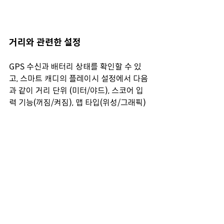
거리와 관련한 설정 
GPS 수신과 배터리 상태를 확인할 수 있
고, 스마트 캐디의 플레이시 설정에서 다음
과 같이 거리 단위 (미터/야드), 스코어 입
력 기능(꺼짐/켜짐), 맵 타입(위성/그래픽) 
및  슬로프(꺼짐/켜짐) 등을 선택
 할 수 있습니다. 
슬로프를 켜짐으로 설정된 경우 화면 좌측 
고저 아이콘과 함께 고저 정보가 반영된 거
리를 제공하고
꺼짐으로 설정된 경우 직선거리를 제공합
니다!